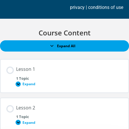
privacy
| conditions of use
Course Content
Expand All
Lesson 1
1 Topic
Expand
Section Content
Lesson 2
0% COMPLETE
0/1 Steps
1 Topic
Expand